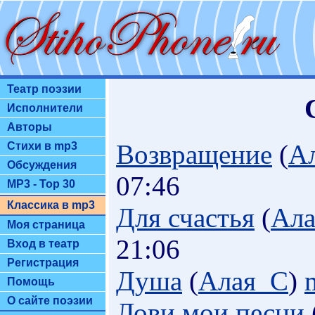
Театр поэзии
Исполнители
Авторы
Возвращение
(
А
Стихи в mp3
Обсуждения
07:46
MP3 - Top 30
Классика в mp3
Для счастья
(
Ал
Моя страница
21:06
Вход в театр
Регистрация
Душа
(
Алая_С
)
Помощь
О сайте поэзии
Лови мои песни