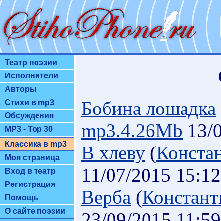
Театр поэзии
Исполнители
Авторы
Бобина лошадка
Стихи в mp3
Обсуждения
mp3.4.26Mb
13/0
MP3 - Top 30
Классика в mp3
В хлеву
(
Конста
Моя страница
11/07/2015 15:12
Вход в театр
Регистрация
Верба
(
Констант
Помощь
О сайте поэзии
23/09/2015 11:59