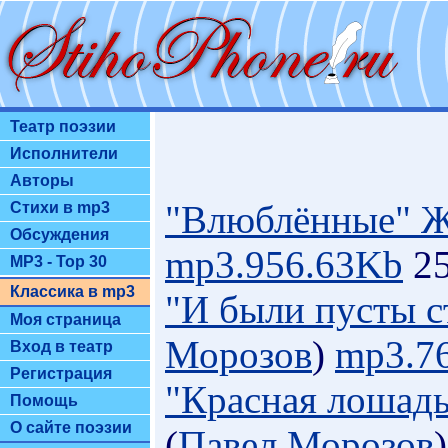
Театр поэзии
Исполнители
Авторы
"Влюблённые" Ж
Стихи в mp3
Обсуждения
mp3.956.63Kb
25
MP3 - Top 30
Классика в mp3
"И были пусты 
Моя страница
Морозов
)
mp3.7
Вход в театр
Регистрация
"Красная лошад
Помощь
О сайте поэзии
(
Павел Морозов