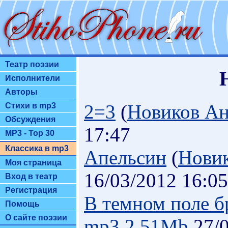
Театр поэзии
Исполнители
Авторы
2=3
(
Новиков А
Стихи в mp3
Обсуждения
17:47
MP3 - Top 30
Классика в mp3
Апельсин
(
Нови
Моя страница
16/03/2012 16:05
Вход в театр
Регистрация
В темном поле бр
Помощь
О сайте поэзии
mp3.2.51Mb
27/0