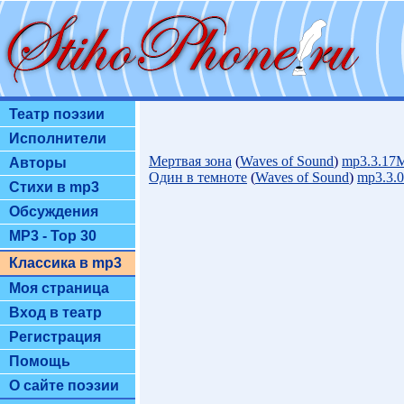
Театр поэзии
Исполнители
Мертвая зона
(
Waves of Sound
)
mp3.3.17
Авторы
Один в темноте
(
Waves of Sound
)
mp3.3.
Стихи в mp3
Обсуждения
MP3 - Top 30
Классика в mp3
Моя страница
Вход в театр
Регистрация
Помощь
О сайте поэзии