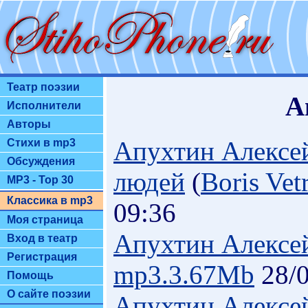
Театр поэзии
А
Исполнители
Авторы
Апухтин Алексей
Стихи в mp3
Обсуждения
людей
(
Boris Vet
MP3 - Top 30
Классика в mp3
09:36
Моя страница
Апухтин Алекс
Вход в театр
Регистрация
mp3.3.67Mb
28/0
Помощь
О сайте поэзии
Апухтин Алексе