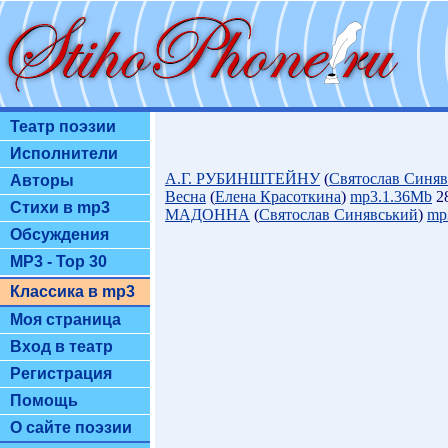
Театр поэзии
Исполнители
А.Г. РУБИНШТЕЙНУ
(
Святослав Синя
Авторы
Весна
(
Елена Красоткина
)
mp3.1.36Mb
28
Стихи в mp3
МАДОННА
(
Святослав Синявський
)
mp
Обсуждения
MP3 - Top 30
Классика в mp3
Моя страница
Вход в театр
Регистрация
Помощь
О сайте поэзии