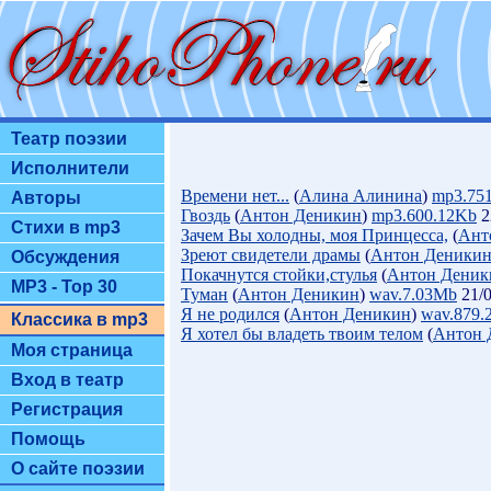
Театр поэзии
Исполнители
Времени нет...
(
Алина Алинина
)
mp3.75
Авторы
Гвоздь
(
Антон Деникин
)
mp3.600.12Kb
2
Стихи в mp3
Зачем Вы холодны, моя Принцесса,
(
Ант
Зреют свидетели драмы
(
Антон Деники
Обсуждения
Покачнутся стойки,стулья
(
Антон Деник
MP3 - Top 30
Туман
(
Антон Деникин
)
wav.7.03Mb
21/0
Я не родился
(
Антон Деникин
)
wav.879.
Классика в mp3
Я хотел бы владеть твоим телом
(
Антон 
Моя страница
Вход в театр
Регистрация
Помощь
О сайте поэзии