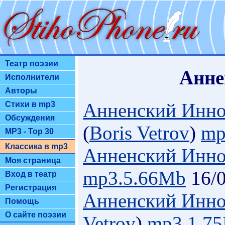
Театр поэзии
Анне
Исполнители
Авторы
Анненский Инно
Стихи в mp3
Обсуждения
(
Boris Vetrov
)
mp
MP3 - Top 30
Классика в mp3
Анненский Инно
Моя страница
mp3.5.66Mb
16/0
Вход в театр
Регистрация
Анненский Инно
Помощь
О сайте поэзии
Vetrov
)
mp3.1.7