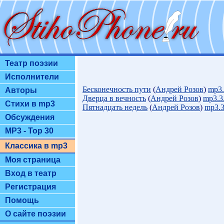
Театр поэзии
Исполнители
Бесконечность пути
(
Андрей Розов
)
mp3
Авторы
Дверца в вечность
(
Андрей Розов
)
mp3.3
Стихи в mp3
Пятнадцать недель
(
Андрей Розов
)
mp3.
Обсуждения
MP3 - Top 30
Классика в mp3
Моя страница
Вход в театр
Регистрация
Помощь
О сайте поэзии