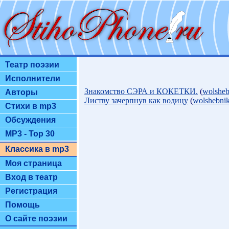
Театр поэзии
Исполнители
Знакомство СЭРА и КОКЕТКИ.
(
wolsheb
Авторы
Листву зачерпнув как водицу
(
wolshebni
Стихи в mp3
Обсуждения
MP3 - Top 30
Классика в mp3
Моя страница
Вход в театр
Регистрация
Помощь
О сайте поэзии