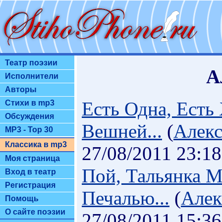
Театр поэзии
А
Исполнители
Авторы
Есть Одна, Есть
Стихи в mp3
Обсуждения
Вешней...
(
Алекс
MP3 - Top 30
Классика в mp3
27/08/2011 23:18
Моя страница
Пой, Тальянка М
Вход в театр
Регистрация
Печалью...
(
Алек
Помощь
О сайте поэзии
27/08/2011 15:36