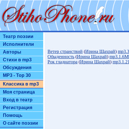
Театр поэзии
Исполнители
Ветер странствий
(
Ирина Шахрай
)
mp3.
Авторы
Обыденность
(
Ирина Шахрай
)
mp3.1.6M
Стихи в mp3
Рок гладиатора
(
Ирина Шахрай
)
mp3.1.
Обсуждения
MP3 - Top 30
Классика в mp3
Моя страница
Вход в театр
Регистрация
Помощь
О сайте поэзии