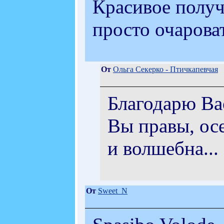
Красивое получ
просто очарова
От
Ольга Секерко - Птичкапевчая
Благодарю Ва
Вы правы, ос
и волшебна... 
От
Sweet_N