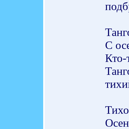
под
Танг
С ос
Кто-
Танг
тихи
Тихо
Осен