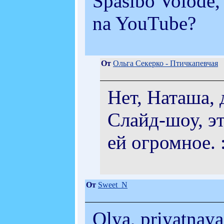
Spasibo Volode, 
na YouTube?
От
Ольга Секерко - Птичкапевчая
Нет, Наташа, 
Слайд-шоу, эт
ей огромное. 
От
Sweet_N
Olya, priyatnaya