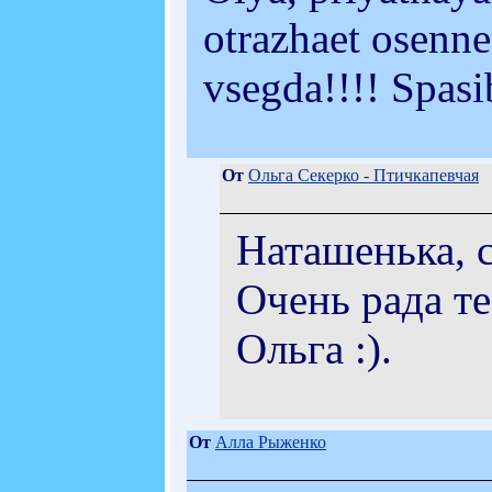
otrazhaet osenne
vsegda!!!! Spasi
От
Ольга Секерко - Птичкапевчая
Наташенька, с
Очень рада те
Ольга :).
От
Алла Рыженко