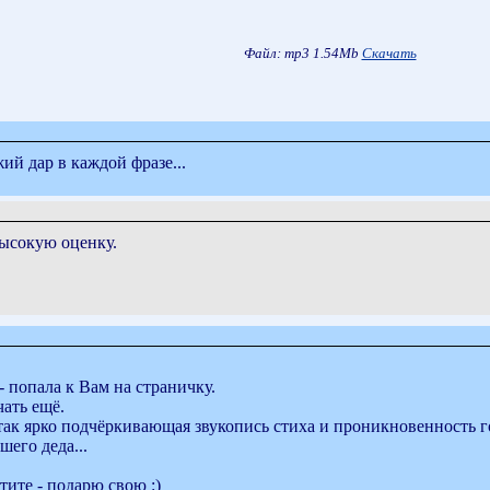
Файл: mp3 1.54Mb
Скачать
ий дар в каждой фразе...
высокую оценку.
- попала к Вам на страничку.
ать ещё.
 так ярко подчёркивающая звукопись стиха и проникновенность 
его деда...
тите - подарю свою :)