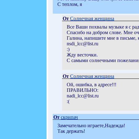
С теплом, я
От
Солнечная женщина
Все Ваши похвалы музыке я с ра
Спасибо на добром слове. Мне оч
Галина, напишите мне в письме, 
nsdi_lcc@list.ru
:)
Жду весточки.
С самыми солнечными пожелани
От
Солнечная женщина
Ой, ошибка, в адресе!!!
ПРАВИЛЬНО:
nadi_lcc@list.ru
:(
От
скрипач
Замечательно играете,Надежда!
Так держать!