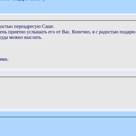
достью переадресую Саше.
ень приятно услышать его от Вас. Конечно, я с радостью подарю
куда можно выслать.
ями,