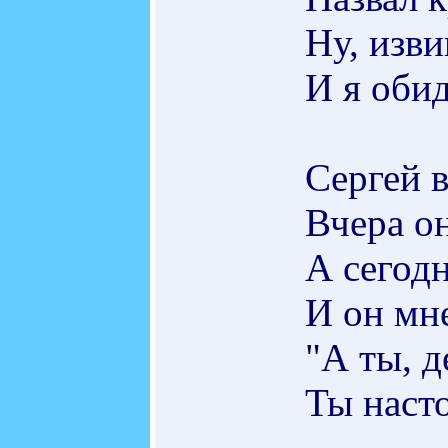
Ну, изви
И я оби
Сергей 
Вчера о
А сегод
И он мне
"А ты, д
Ты наст