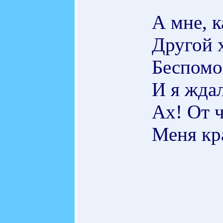
А мне, к
Другой 
Беспомо
И я жда
Ах! От ч
Меня кр