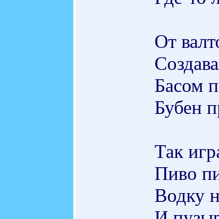
От валт
Создава
Басом п
Бубен п
Так игр
Пиво пи
Водку н
И пузыр