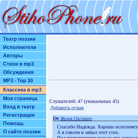
Театр поэзии
Исполнители
Авторы
Стихи в mp3
Обсуждения
MP3 - Top 30
Классика в mp3
Моя страница
Слушателей: 47 (уникальных 45)
Вход в театр
Добавить отзыв
Регистрация
От
Жорж Октавио
Помощь
Спасибо Надежда. Хорошо исполняет
О сайте поэзии
А я совсем и забыл этот стих.
Под впечатлением только-что записал