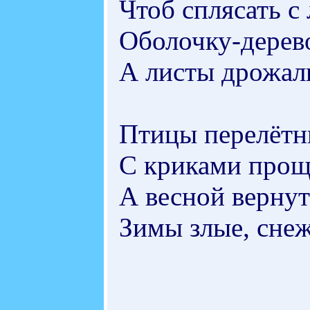
Чтоб сплясать с
Оболочку-дерево
А листы дрожали
Птицы перелётн
С криками проща
А весной вернутс
Зимы злые, снеж