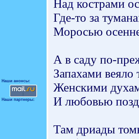
Над кострами ос
Где-то за туман
Моросью осенне
А в саду по-пре
Запахами веяло 
Наши анонсы:
Женскими духами
И любовью поздн
Наши партнеры:
Там дриады том