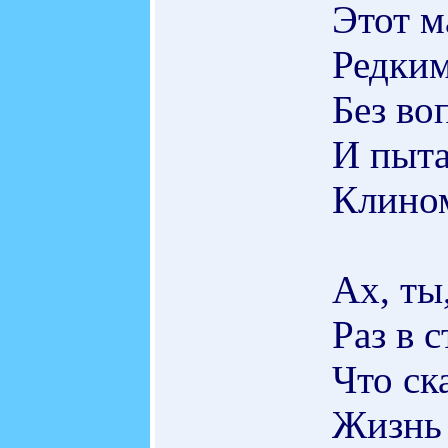
Этот м
Редким
Без во
И пыта
Клино
Ах, ты
Раз в 
Что ск
Жизнь 