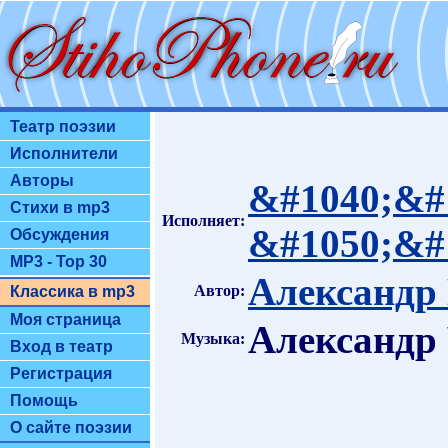
Театр поэзии
Исполнители
Авторы
&#1040;&#
Стихи в mp3
Исполняет:
&#1050;&#
Обсуждения
MP3 - Top 30
Александр
Автор:
Классика в mp3
Моя страница
Александр
Музыка:
Вход в театр
Регистрация
Помощь
О сайте поэзии