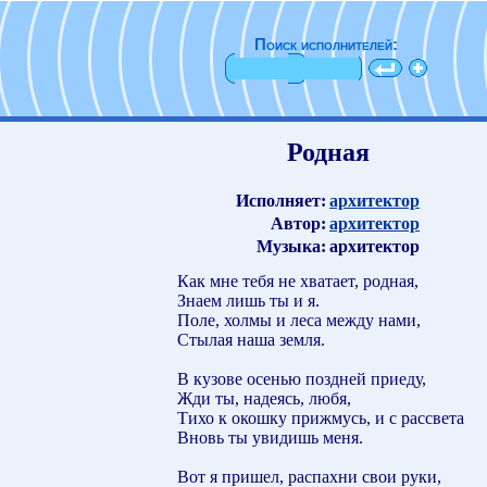
Поиск исполнителей:
Родная
Исполняет:
архитектор
Автор:
архитектор
Музыка:
архитектор
Как мне тебя не хватает, родная,
Знаем лишь ты и я.
Поле, холмы и леса между нами,
Стылая наша земля.
В кузове осенью поздней приеду,
Жди ты, надеясь, любя,
Тихо к окошку прижмусь, и с рассвета
Вновь ты увидишь меня.
Вот я пришел, распахни свои руки,