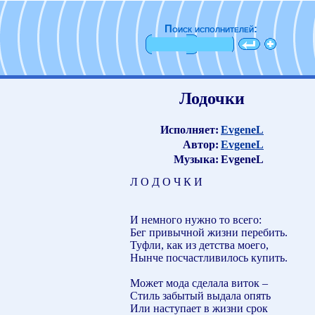
Поиск исполнителей:
Лодочки
Исполняет:
EvgeneL
Автор:
EvgeneL
Музыка:
EvgeneL
Л О Д О Ч К И
И немного нужно то всего:
Бег привычной жизни перебить.
Туфли, как из детства моего,
Нынче посчастливилось купить.
Может мода сделала виток –
Стиль забытый выдала опять
Или наступает в жизни срок