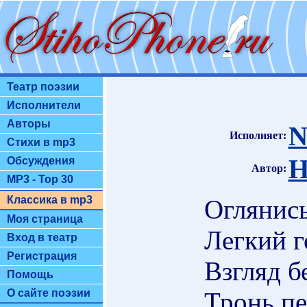
Театр поэзии
Исполнители
Авторы
N
Исполняет:
Стихи в mp3
Н
Обсуждения
Автор:
MP3 - Top 30
Классика в mp3
Оглянис
Моя страница
Легкий г
Вход в театр
Регистрация
Взгляд 
Помощь
Тронь пе
О сайте поэзии