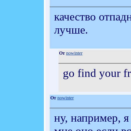
качество отпад
лучше.
От
nowinter
go find your f
От
nowinter
ну, например, я
мне оно если в