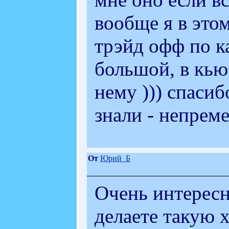
вообще я в этом
трэйд офф по ка
большой, в кьюб
нему ))) спасиб
знали - непрем
От
Юрий_Б
Очень интересн
делаете такую 