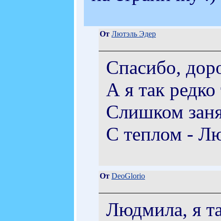
От
Лютэль Эдер
Спасибо, дор
А я так редко
Слишком занят
С теплом - Л
От
DeoGlorio
Людмила, я та