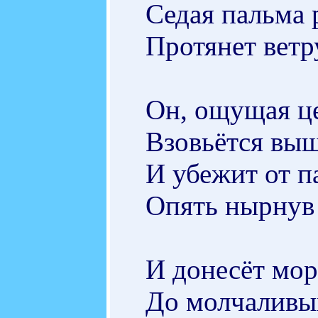
Седая пальма 
Протянет ветр
Он, ощущая це
Взовьётся выш
И убежит от п
Опять нырнув 
И донесёт мо
До молчаливы