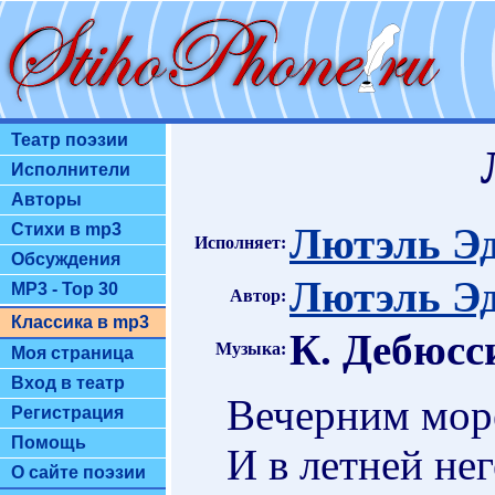
Театр поэзии
Исполнители
Авторы
Лютэль Э
Стихи в mp3
Исполняет:
Обсуждения
Лютэль Э
MP3 - Top 30
Автор:
Классика в mp3
К. Дебюсс
Музыка:
Моя страница
Вход в театр
Вечерним море
Регистрация
Помощь
И в летней нег
О сайте поэзии