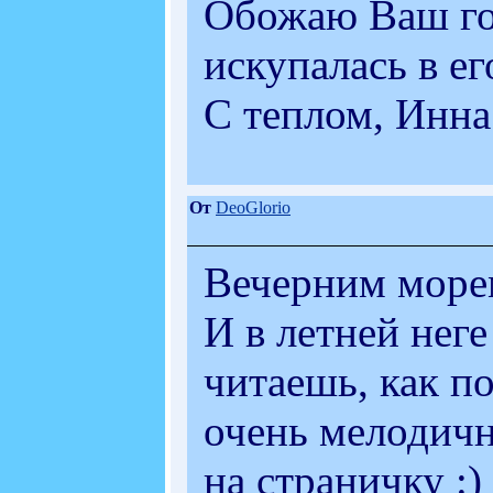
Обожаю Ваш гол
искупалась в е
С теплом, Инна
От
DeoGlorio
Вечерним морем
И в летней неге
читаешь, как п
очень мелодично
на страничку :)