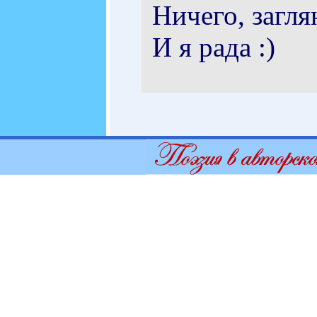
Ничего, загля
И я рада :)