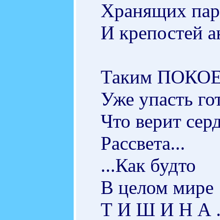
Хранящих парк
И крепостей а
Таким ПОКОЕМ
Уже упасть го
Что верит сер
Рассвета...
...Как будто
В целом мире
Т И Ш И Н А . 