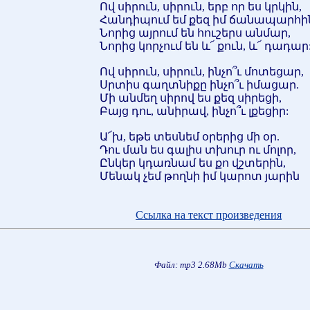
Ով սիրուն, սիրուն, երբ որ ես կրկին,
Հանդիպում եմ քեզ իմ ճանապարհի
Նորից այրում են հուշերս անմար,
Նորից կորչում են և՜ քուն, և՜ դադար
Ով սիրուն, սիրուն, ինչո՞ւ մոտեցար,
Սրտիս գաղտնիքը ինչո՞ւ իմացար.
Մի անմեղ սիրով ես քեզ սիրեցի,
Բայց դու, անիրավ, ինչո՞ւ լքեցիր:
Ա՜խ, եթե տեսնեմ օրերից մի օր.
Դու ման ես գալիս տխուր ու մոլոր,
Ընկեր կդառնամ ես քո վշտերին,
Մենակ չեմ թողնի իմ կարոտ յարին
Ссылка на текст произведения
Файл: mp3 2.68Mb
Скачать