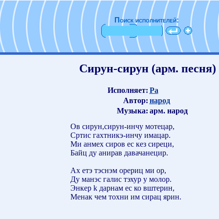
Поиск исполнителей:
Сирун-сирун (арм. песня)
Исполняет:
Ра
Автор:
народ
Музыка:
арм. народ
Ов сирун,сирун-инчу мотецар,
Сртис гахтникэ-инчу имацар.
Ми анмех сиров ес кез сиреци,
Байц ду анирав давачанецир.
Ах етэ тэснэм орериц ми ор,
Ду манэс галис тэхур у молор.
Энкер k дарнам ес ко вштерин,
Менак чем тохни им сирац ярин.