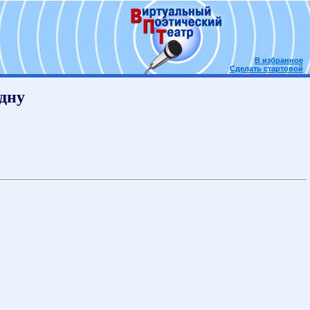
В избранное
Сделать стартовой
здну