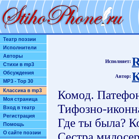
Театр поэзии
Исполнители
Авторы
R
Исполняет:
Стихи в mp3
К
Обсуждения
Автор:
MP3 - Top 30
Классика в mp3
Комод. Патефон
Моя страница
Тифозно-иконна
Вход в театр
Регистрация
Где ты была? К
Помощь
Сестра милосерд
О сайте поэзии