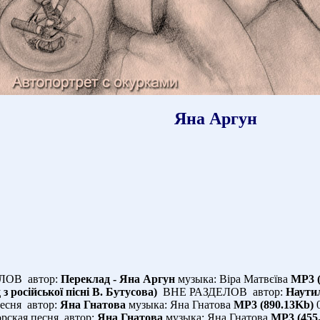
Яна Аргун
ОВ автор:
Переклад - Яна Аргун
музыка: Віра Матвєїва
MP3 
з російської пісні В. Бутусова)
ВНЕ РАЗДЕЛОВ автор:
Наути
есня автор:
Яна Гнатова
музыка: Яна Гнатова
MP3 (890.13Kb)
0
ская песня автор:
Яна Гнатова
музыка: Яна Гнатова
MP3 (455