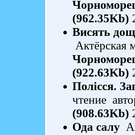
Чорноморе
(962.35Kb)
2
Висять дощі
Актёрская 
Чорноморе
(922.63Kb)
2
Полісся. За
чтение авто
(908.63Kb)
2
Ода салу
Ав