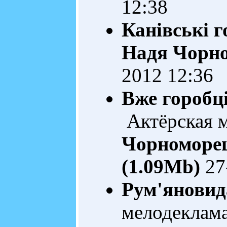
12:38
Канівські г
Надя Чорн
2012 12:36
Вже горобці
Актёрская 
Чорноморе
(1.09Mb)
27
Рум'яновида
мелодеклам