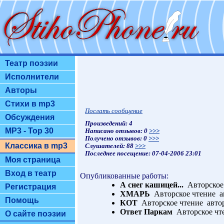
Театр поэзии
Исполнители
Авторы
Стихи в mp3
Послать сообщение
Обсуждения
Произведений: 4
MP3 - Top 30
Написано отзывов: 0
>>>
Получено отзывов: 0
>>>
Классика в mp3
Слушателей: 88
>>>
Последнее посещение: 07-04-2006 23:01
Моя страница
Вход в театр
Опубликованные работы:
А снег кашицей...
Авторское 
Регистрация
ХМАРЬ
Авторское чтение а
Помощь
КОТ
Авторское чтение авто
Ответ Паркам
Авторское чт
О сайте поэзии