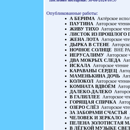
Последнее посещение: 30-08-2024 09:57
Опубликованные работы:
А БЕРИМА
Актёрское испол
ПАУТИНА
Авторское чтени
ЖИВУ ТИХО
Авторское чте
ЛИСТОК ИЗ ПРОШЛОГО 
ЖЕНА ЛОТА
Авторское чте
ДЫРКА В СТЕНЕ
Авторско
НОЧНОЕ СОЛНЦЕ
ВНЕ РА
ИЕРУСАЛИМУ
Авторское ч
ДВА МОКРЫХ СЛЕДА
Авт
ИСКАЛА
Авторское чтение
КАРАВАНЫ СЕРДЕЦ
Автор
МАМЕНЬКИНА ДОЧЬ
Авто
КОЛОКОЛ
Авторское чтени
КОМНАТА ВДВОЁМ
Авторс
ДАЛЕКО-ДАЛЕКО
Авторск
В ГАЛИЛЛЕЕ
Авторское чт
ГОРЯЩАЯ СПИЧКА
Автор
ОЗЕРО СЛЁЗ
Авторское чте
ЗА ЗАБОРАМИ СЧАСТЬЯ
А
ЧЕЛОВЕК И ЗЕРКАЛО
Авт
ПЕЛЕНА ЗОЛОТИСТАЯ М
В ЛЁГКОЙ МУЗЫКЕ СВЕ