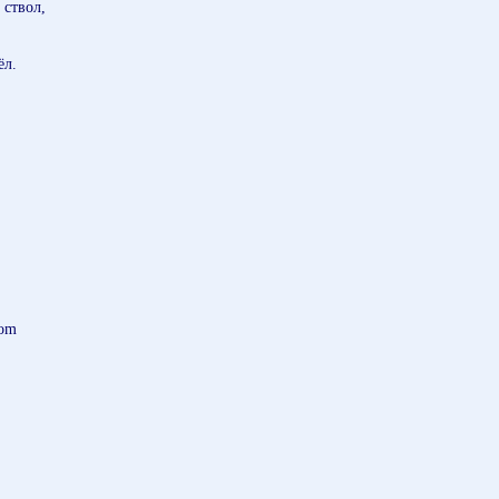
 ствол,
ёл.
,
com