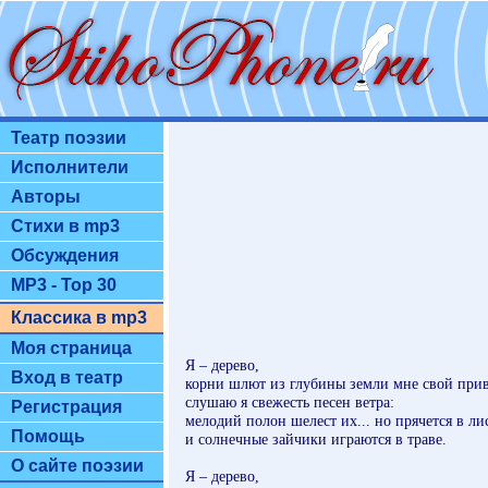
Театр поэзии
Исполнители
Авторы
Стихи в mp3
Обсуждения
MP3 - Top 30
Классика в mp3
Моя страница
Я – дерево,
Вход в театр
корни шлют из глубины земли мне свой прив
слушаю я свежесть песен ветра:
Регистрация
мелодий полон шелест их... но прячется в ли
Помощь
и солнечные зайчики играются в траве.
О сайте поэзии
Я – дерево,