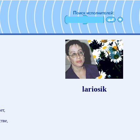
Поиск исполнителей:
lariosik
ет,
стве,