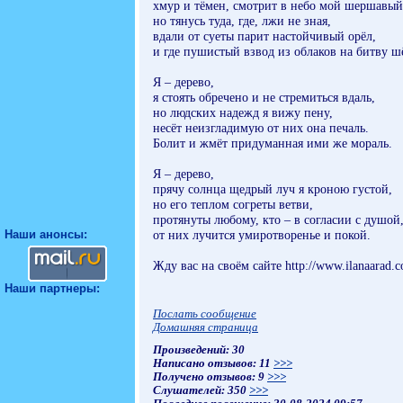
хмур и тёмен, смотрит в небо мой шершавый
но тянусь туда, где, лжи не зная,
вдали от суеты парит настойчивый орёл,
и где пушистый взвод из облаков на битву ш
Я – дерево,
я стоять обречено и не стремиться вдаль,
но людских надежд я вижу пену,
несёт неизгладимую от них она печаль.
Болит и жмёт придуманная ими же мораль.
Я – дерево,
прячу солнца щедрый луч я кроною густой,
но его теплом согреты ветви,
протянуты любому, кто – в согласии с душой
Наши анонсы:
от них лучится умиротворенье и покой.
Жду вас на своём сайте http://www.ilanaarad.
Наши партнеры:
Послать сообщение
Домашняя страница
Произведений: 30
Написано отзывов: 11
>>>
Получено отзывов: 9
>>>
Слушателей: 350
>>>