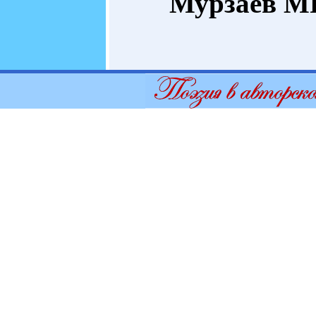
Мурзаев
MP