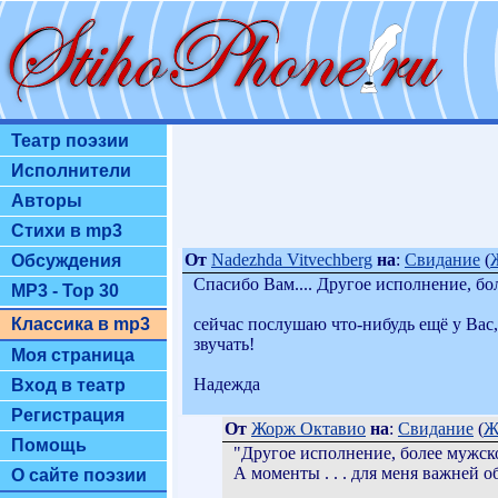
Театр поэзии
Исполнители
Авторы
Стихи в mp3
От
Nadezhda Vitvechberg
на
:
Свидание
(
Обсуждения
Спасибо Вам.... Другое исполнение, б
MP3 - Top 30
сейчас послушаю что-нибудь ещё у Вас
Классика в mp3
звучать!
Моя страница
Надежда
Вход в театр
Регистрация
От
Жорж Октавио
на
:
Свидание
(
Ж
Помощь
"Другое исполнение, более мужско
А моменты . . . для меня важней 
О сайте поэзии