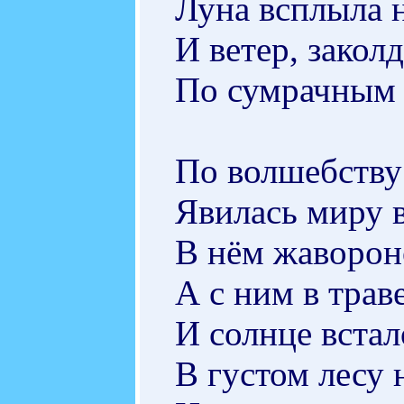
Луна всплыла н
И ветер, закол
По сумрачным
По волшебству
Явилась миру в
В нём жавороно
А с ним в трав
И солнце встал
В густом лесу 