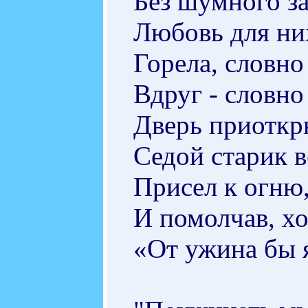
Без шумного з
Любовь для ни
Горела, словн
Вдруг - словно
Дверь приоткры
Седой старик 
Присел к огню
И помолчав, хо
«От ужина бы 