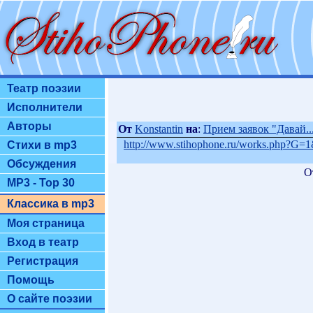
Театр поэзии
Исполнители
Авторы
От
Konstantin
на
:
Прием заявок "Давай..
http://www.stihophone.ru/works.php?G
Стихи в mp3
Обсуждения
О
MP3 - Top 30
Классика в mp3
Моя страница
Вход в театр
Регистрация
Помощь
О сайте поэзии