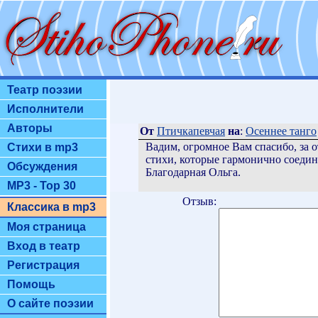
Театр поэзии
Исполнители
Авторы
От
Птичкапевчая
на
:
Осеннее танго
Вадим, огромное Вам спасибо, за 
Стихи в mp3
стихи, которые гармонично соедин
Обсуждения
Благодарная Ольга.
MP3 - Top 30
Отзыв:
Классика в mp3
Моя страница
Вход в театр
Регистрация
Помощь
О сайте поэзии