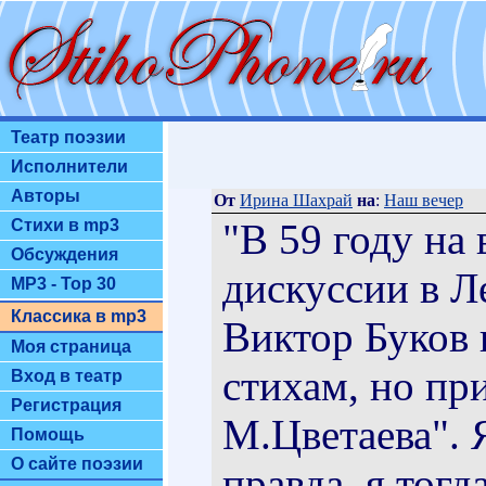
Театр поэзии
Исполнители
Авторы
От
Ирина Шахрай
на
:
Наш вечер
"В 59 году на
Стихи в mp3
Обсуждения
дискуссии в Л
MP3 - Top 30
Классика в mp3
Виктор Буков 
Моя страница
стихам, но при
Вход в театр
Регистрация
М.Цветаева". 
Помощь
О сайте поэзии
правда, я тог