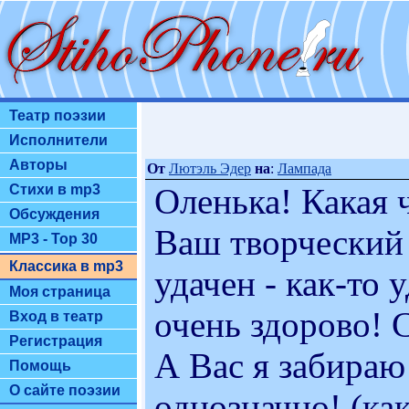
Театр поэзии
Исполнители
Авторы
От
Лютэль Эдер
на
:
Лампада
Оленька! Какая 
Стихи в mp3
Обсуждения
Ваш творческий
MP3 - Top 30
Классика в mp3
удачен - как-то 
Моя страница
очень здорово! 
Вход в театр
Регистрация
А Вас я забираю
Помощь
О сайте поэзии
однозначно! (ка