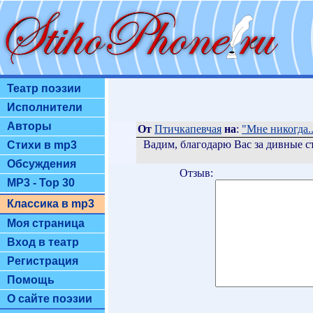
Театр поэзии
Исполнители
Авторы
От
Птичкапевчая
на
:
"Мне никогда..
Вадим, благодарю Вас за дивные ст
Стихи в mp3
Обсуждения
Отзыв:
MP3 - Top 30
Классика в mp3
Моя страница
Вход в театр
Регистрация
Помощь
О сайте поэзии