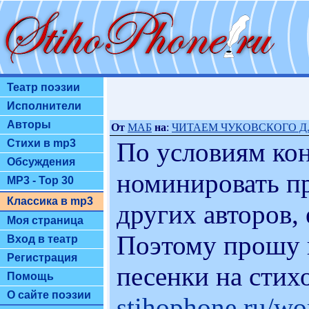
Театр поэзии
Исполнители
Авторы
От
МАБ
на
:
ЧИТАЕМ ЧУКОВСКОГО Д..
По условиям кон
Стихи в mp3
Обсуждения
номинировать пр
MP3 - Top 30
Классика в mp3
других авторов,
Моя страница
Поэтому прошу 
Вход в театр
Регистрация
песенки на стих
Помощь
О сайте поэзии
stihophone.ru/