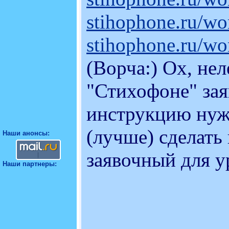
stihophone.ru/
stihophone.ru/
(Ворча:) Ох, нел
"Стихофоне" заяв
инструкцию нужн
(лучше) сделать
Наши анонсы:
заявочный для у
Наши партнеры: