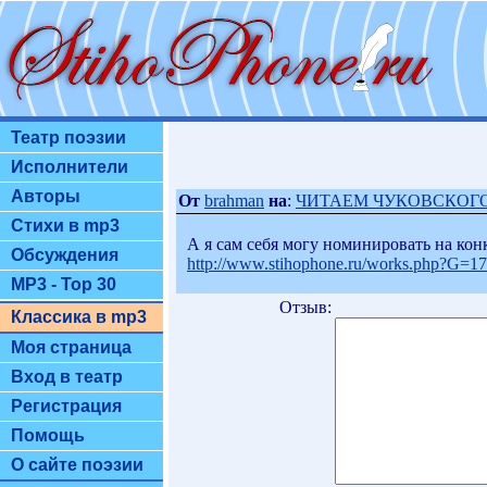
Театр поэзии
Исполнители
Авторы
От
brahman
на
:
ЧИТАЕМ ЧУКОВСКОГО 
Стихи в mp3
А я сам себя могу номинировать на конк
Обсуждения
http://www.stihophone.ru/works.php?G=
MP3 - Top 30
Отзыв:
Классика в mp3
Моя страница
Вход в театр
Регистрация
Помощь
О сайте поэзии