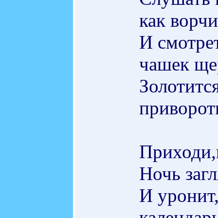
как ворч
И смотре
чашек ще
Золотится
приворот
Приходи,
Ночь загл
И уронит,
календар