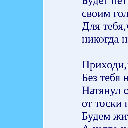
Будет пет
своим го
Для тебя,
никогда н
Приходи,
Без тебя 
Натянул с
от тоски
Будем жит