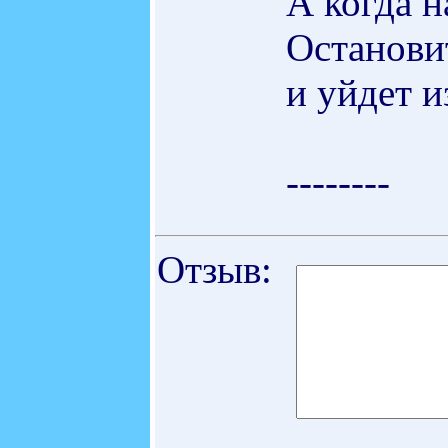
А когда н
Останови
и уйдет 
--------
Отзыв: