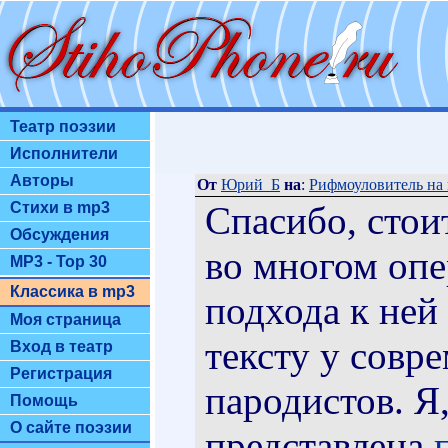
Театр поэзии
Исполнители
Авторы
От
Юрий_Б
на
:
Рифмоуловитель на в
Спасибо, стоит
Стихи в mp3
Обсуждения
во многом опе
MP3 - Top 30
Классика в mp3
подхода к ней
Моя страница
тексту у совр
Вход в театр
Регистрация
пародистов. Я,
Помощь
О сайте поэзии
представлена