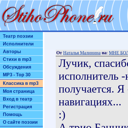
Театр поэзии
Исполнители
Авторы
От
Наталья Малинина
на
:
МНЕ БОЛ
Лучик, спасибо
Стихи в mp3
Обсуждения
исполнитель -н
MP3 - Top 30
Классика в mp3
получается. Я 
Моя страница
навигациях...
Вход в театр
Регистрация
:)
Помощь
О сайте поэзии
А трио Банни