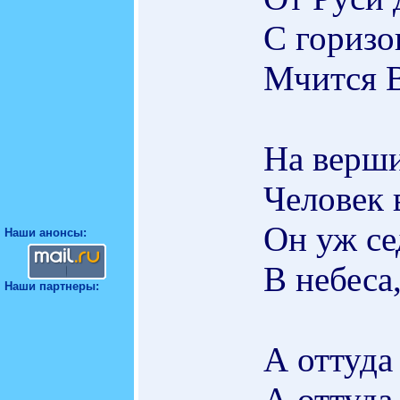
С горизо
Мчится 
На верши
Человек 
Он уж се
Наши анонсы:
В небеса
Наши партнеры:
А оттуда
А оттуда