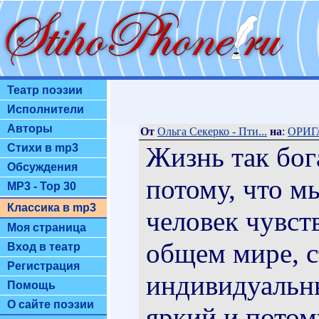
Театр поэзии
Исполнители
Авторы
От
Ольга Секерко - Пти...
на
:
ОРИ
Жизнь так бог
Стихи в mp3
Обсуждения
потому, что м
MP3 - Top 30
Классика в mp3
человек чувст
Моя страница
общем мире, с
Вход в театр
Регистрация
индивидуальны
Помощь
О сайте поэзии
яркий и потому