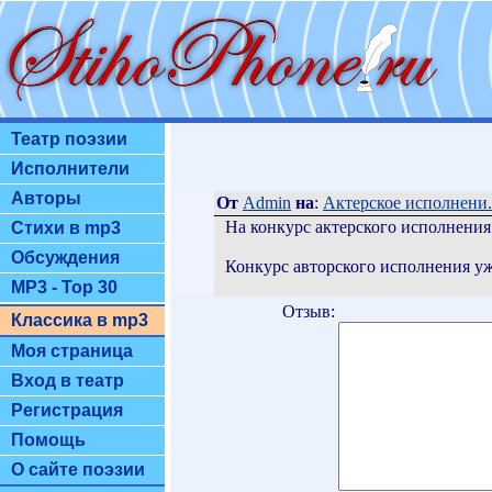
Театр поэзии
Исполнители
Авторы
От
Admin
на
:
Актерское исполнени.
На конкурс актерского исполнения
Стихи в mp3
Обсуждения
Конкурс авторского исполнения уж
MP3 - Top 30
Отзыв:
Классика в mp3
Моя страница
Вход в театр
Регистрация
Помощь
О сайте поэзии