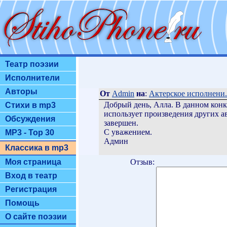
Театр поэзии
Исполнители
Авторы
От
Admin
на
:
Актерское исполнени.
Добрый день, Алла. В данном конк
Стихи в mp3
использует произведения других а
Обсуждения
завершен.
С уважением.
MP3 - Top 30
Админ
Классика в mp3
Отзыв:
Моя страница
Вход в театр
Регистрация
Помощь
О сайте поэзии